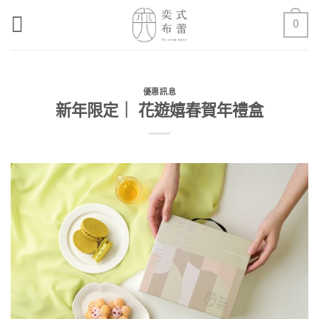
Skip
0
to
content
優惠訊息
新年限定｜ 花遊嬉春賀年禮盒