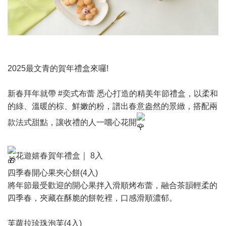
2025最文青的賀年禮盒來囉!
新春拜年就帶
#奕式布蕾
悉心打造的精美年節禮盒，以柔和
的綠、溫暖的棕、鮮嫩的粉，譜出春意盎然的景緻，搭配兩
款法式甜點，讓收禮的人一嚐心花開
花遊嬉春賀年禮盒｜ 8入
四季春開心果夾心餅(4入)
將年節最受歡迎的開心果拌入滑順烤布蕾，融合茶韻輕柔的
四季春，夾藏在酥脆的餅乾裡，口感滑順濃郁。
芙蘿拉珍珠泡芙(4入)