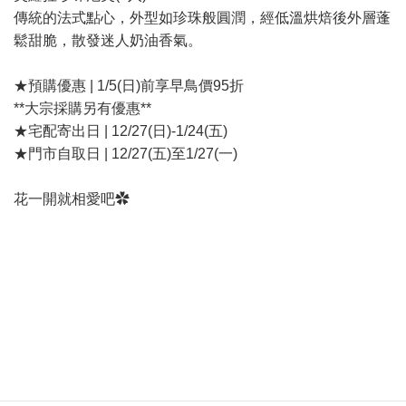
傳統的法式點心，外型如珍珠般圓潤，經低溫烘焙後外層蓬
鬆甜脆，散發迷人奶油香氣。
★預購優惠 | 1/5(日)前享早鳥價95折
**大宗採購另有優惠**
★宅配寄出日 | 12/27(日)-1/24(五)
★門市自取日 | 12/27(五)至1/27(一)
花一開就相愛吧✿