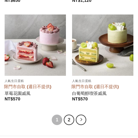
NT$
650
NT$
1,120
人氣生日蛋糕
人氣生日蛋糕
限門市自取 (週日不提供)
限門市自取 (週日不提供)
草莓花園戚風
白葡萄醇喫茶戚風
NT$
570
NT$
570
1
2