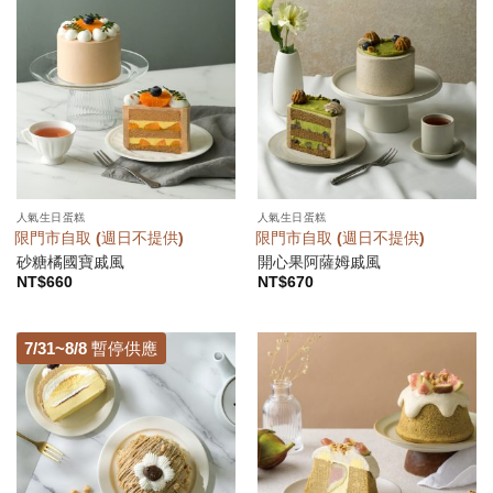
人氣生日蛋糕
人氣生日蛋糕
限門市自取 (週日不提供)
限門市自取 (週日不提供)
砂糖橘國寶戚風
開心果阿薩姆戚風
NT$
660
NT$
670
7/31~8/8 暫停供應