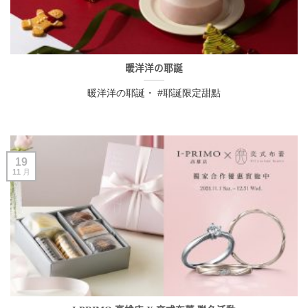
暖洋洋の耶誕
暖洋洋の耶誕・ #耶誕限定甜點
19
11 月