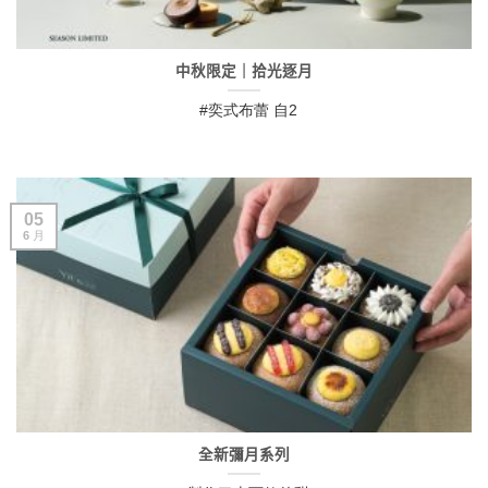
中秋限定｜拾光逐月
#奕式布蕾 自2
05
6 月
全新彌月系列