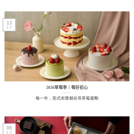
13
1 月
2026草莓季｜莓好初心
每一年，奕式布蕾都在等草莓最剛
06
1 月