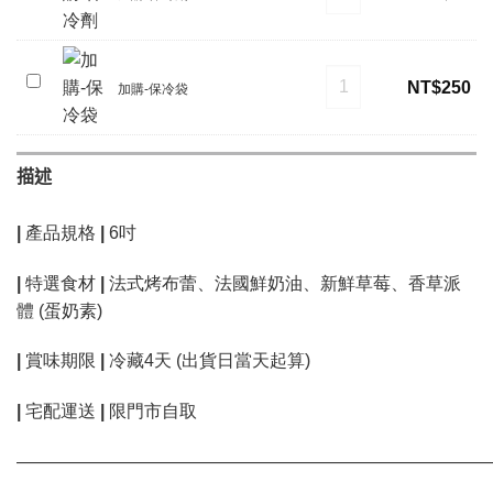
購-
五
保
入)
冷
加購-保冷袋 數量
加
NT$
250
劑
加購-保冷袋
購-
保
冷
描述
袋
| 產品規格 |
6吋
| 特選食材 |
法式烤布蕾、法國鮮奶油、新鮮草莓、香草派
體 (蛋奶素)
| 賞味期限 |
冷藏4天 (出貨日當天起算)
| 宅配運送 | 限門市自取
———————————————————————————