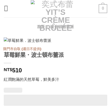
Skip
0
to
content
首頁
/
波士頓布蕾派
限門市自取 (週日不提供)
草莓鮮果．波士頓布蕾派
510
NT$
紅潤飽滿的天然草莓，鮮美多汁