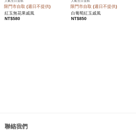
人氣生日蛋糕
人氣生日蛋糕
限門市自取 (週日不提供)
限門市自取 (週日不提供)
紅玉無花果戚風
白葡萄紅玉戚風
NT$
580
NT$
850
聯絡我們