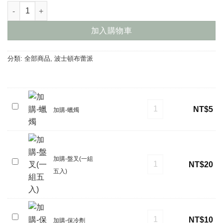
草莓鮮果．波士頓布蕾派 數量
加入購物車
分類:
全部商品
,
波士頓布蕾派
加購-蠟燭 數量
加
NT$
5
加購-蠟燭
購-
蠟
燭
加購-盤叉(一組五入) 數
加購-盤叉(一組
加
NT$
20
五入)
購-
盤
叉
(一
加購-保冷劑 數量
加
組
NT$
10
加購-保冷劑