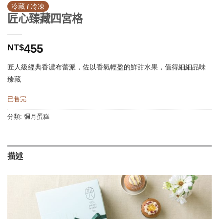
冷藏 / 冷凍
匠心臻藏四宮格
455
NT$
匠人級經典香濃布蕾派，佐以香氣輕盈的鮮甜水果，值得細細品味
臻藏
已售完
分類:
彌月蛋糕
描述