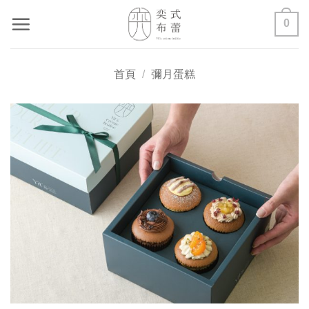
Skip
0
to
content
首頁
/
彌月蛋糕