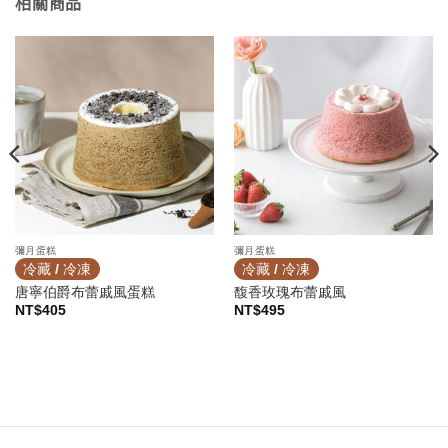
相關商品
彌月蛋糕
彌月蛋糕
冷藏 / 冷凍
冷藏 / 冷凍
唐寧伯爵布蕾戚風蛋糕
馥香玫瑰布蕾戚風
NT$
405
NT$
495